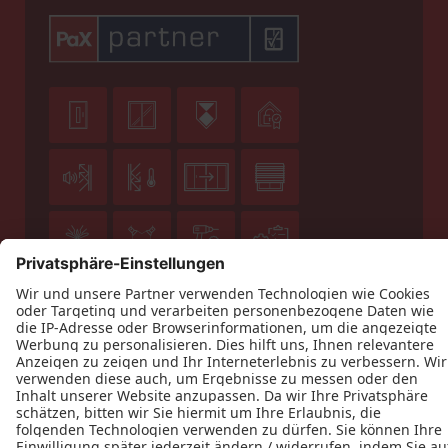












Datenschutz
Impressum
Kontakt
Holz Klein GmbH © 2026