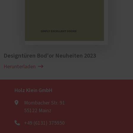
Designtüren Bod'or Neuheiten 2023
Herunterladen
Holz Klein GmbH
Mombacher Str. 91
55122 Mainz
+49 (6131) 375950