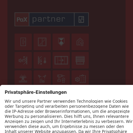












Datenschutz
Impressum
Kontakt
Holz Klein GmbH © 2026