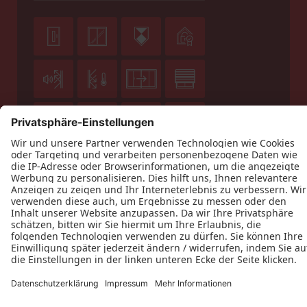












Datenschutz
Impressum
Kontakt
Holz Klein GmbH © 2026