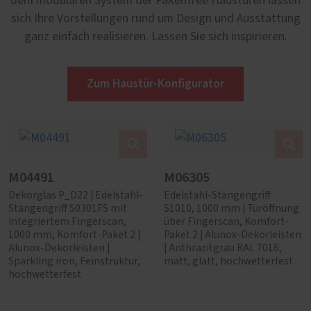
dem modularen System der PaXentrée Haustüren lassen
sich Ihre Vorstellungen rund um Design und Ausstattung
ganz einfach realisieren. Lassen Sie sich inspirieren.
Zum Haustür-Konfigurator
M04491
M06305
Dekorglas P_D22 | Edelstahl-
Edelstahl-Stangengriff
Stangengriff S0301FS mit
S1010, 1000 mm | Türöffnung
integriertem Fingerscan,
über Fingerscan, Komfort-
1000 mm, Komfort-Paket 2 |
Paket 2 | Alunox-Dekorleisten
Alunox-Dekorleisten |
| Anthrazitgrau RAL 7016,
Sparkling iron, Feinstruktur,
matt, glatt, hochwetterfest
hochwetterfest