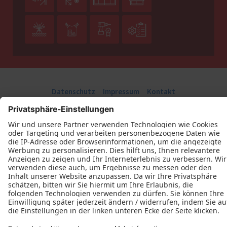




Datenschutz
Impressum
Kontakt
Holz Klein GmbH © 2026