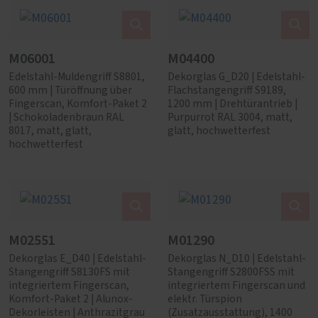
M06001
M04400
Edelstahl-Muldengriff S8801,
Dekorglas G_D20 | Edelstahl-
600 mm | Türöffnung über
Flachstangengriff S9189,
Fingerscan, Komfort-Paket 2
1200 mm | Drehtürantrieb |
| Schokoladenbraun RAL
Purpurrot RAL 3004, matt,
8017, matt, glatt,
glatt, hochwetterfest
hochwetterfest
M02551
M01290
Dekorglas E_D40 | Edelstahl-
Dekorglas N_D10 | Edelstahl-
Stangengriff S8130FS mit
Stangengriff S2800FSS mit
integriertem Fingerscan,
integriertem Fingerscan und
Komfort-Paket 2 | Alunox-
elektr. Türspion
Dekorleisten | Anthrazitgrau
(Zusatzausstattung), 1400