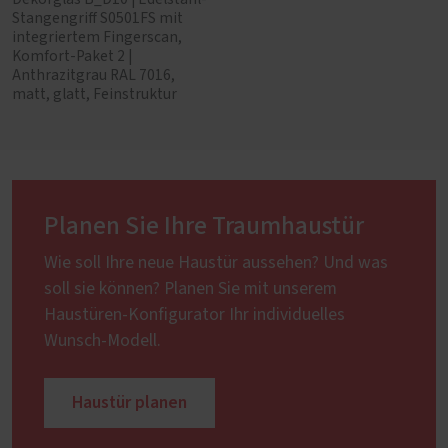
Stangengriff S0501FS mit
integriertem Fingerscan,
Komfort-Paket 2 |
Anthrazitgrau RAL 7016,
matt, glatt, Feinstruktur
Planen Sie Ihre Traumhaustür
Wie soll Ihre neue Haustür aussehen? Und was
soll sie können? Planen Sie mit unserem
Haustüren-Konfigurator Ihr individuelles
Wunsch-Modell.
Haustür planen