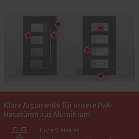
Klare Argumente für unsere PaX-
Haustüren aus Aluminium

Hohe Stabilität