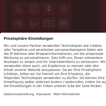












Datenschutz
Impressum
Kontakt
Holz Klein GmbH © 2026