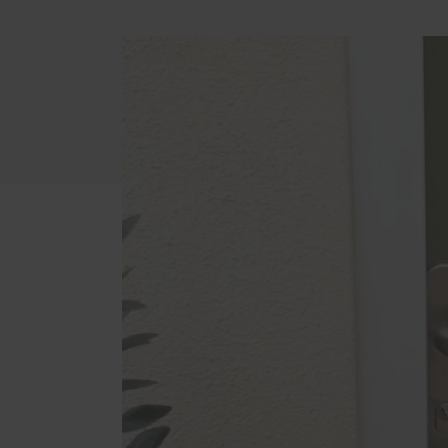
Aktio
Sale 
Garten und Terrasse
Weiter
Terrassendielen aus Holz
Carpo
Terrassendielen aus WPC
Raum-
Sichtschutz und Zäune
Wand-
Service
Schallschutz-Simulator
Förderung für Fenster und
Haustüren