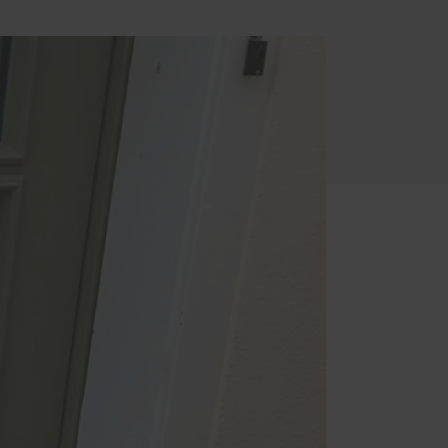
üren
Sonnen- und Insektenschutz
Raffstoren von ROMA
Rollladen von ROMA
en
Textilscreens von ROMA
Klappläden
Markisen
Insektenschutz von PaX