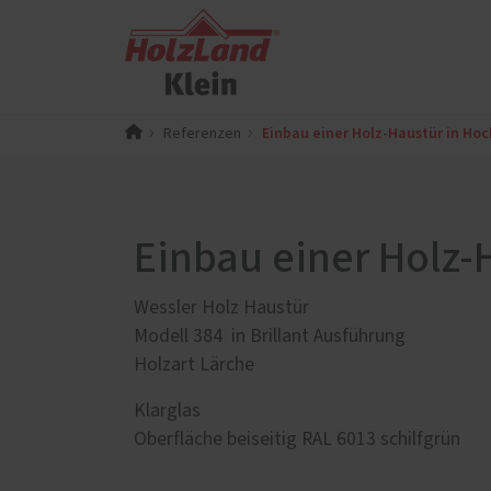
Einbau einer Holz-Haustür in Ho
Referenzen
PaX-Fenster
Karriere
Haustü
Kunststoff
Alumin
Alum
Kunststoff-Aluminium
Einbau einer Holz
Alum
K-LINE Aluminium
Köst
Holz
Wessler Holz Haustür
Holz u
Holz-Aluminium
Modell 384 in Brillant Ausführung
Holz
Altbau und Denkmal
Holzart Lärche
von 
Fenster-Aktion für den
Holz
Klarglas
Rundumschutz
Kunst
Oberfläche beiseitig RAL 6013 schilfgrün
Altba