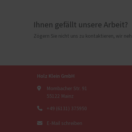
Ihnen gefällt unsere Arbeit?
Zögern Sie nicht uns zu kontaktieren, wir neh
Holz Klein GmbH
Mombacher Str. 91
55122 Mainz
+49 (6131) 375950
E-Mail schreiben