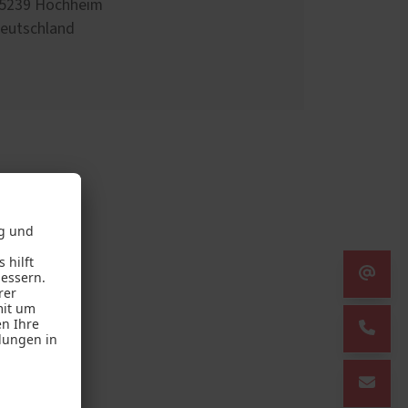
5239
Hochheim
eutschland