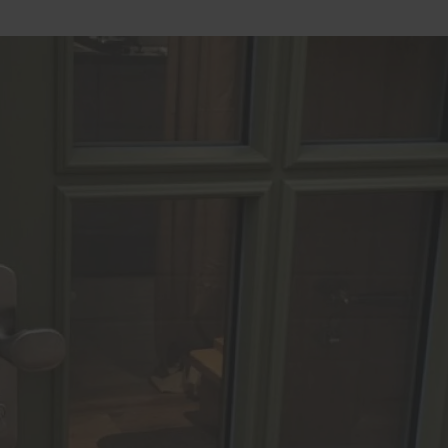
nen
Haustüren Abverkauf
PaX Balkon- & Terrassent
e Leistungen
Balkontüren
rts
Hebe-Schiebe-Türen
 und Schranksysteme
Parallel-Schiebe-Kipp-Tür
 und Deckenverkleidungen
Falt-Schiebe-Türen