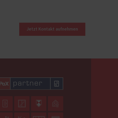
Jetzt Kontakt aufnehmen



