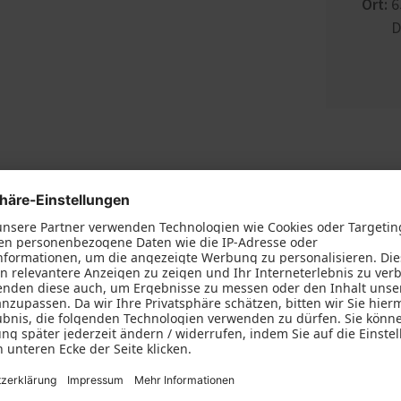
Ort:
6
D