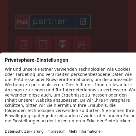












Datenschutz
Impressum
Kontakt
Holz Klein GmbH © 2026